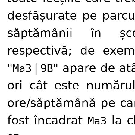
desfășurate pe parcu
săptămânii în șco
respectivă; de exem
"
|
" apare de at
Ma3
9B
ori cât este număru
ore/săptămână pe ca
fost încadrat
la c
Ma3