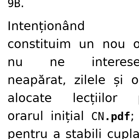
.
9B
Intenționând
constituim un nou o
nu ne interese
neapărat, zilele și o
alocate lecțiilor 
orarul inițial
;
CN
.pdf
pentru a stabili cupla