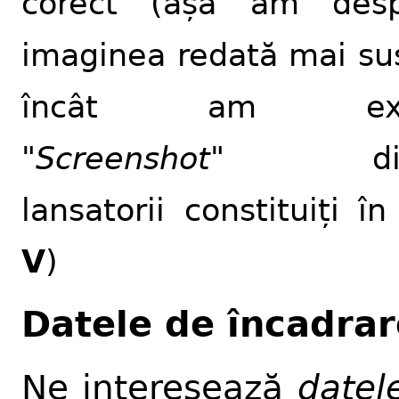
corect (așa am desp
imaginea redată mai su
încât am exc
"
Screenshot
" din
lansatorii constituiți în
V
)
Datele de încadrar
Ne interesează
datel