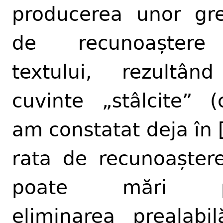
producerea unor gre
de recunoașter
textului, rezultân
cuvinte „stâlcite” 
am constatat deja în [
rata de recunoașter
poate mări p
eliminarea prealabi