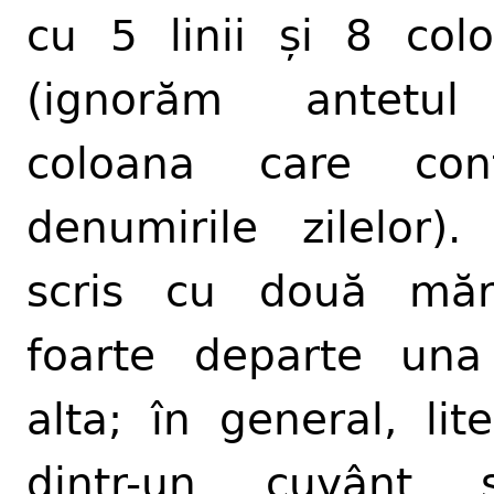
cu 5 linii și 8 col
(ignorăm antetul
coloana care conț
denumirile zilelor).
scris cu două măr
foarte departe un
alta; în general, lite
dintr-un cuvânt s