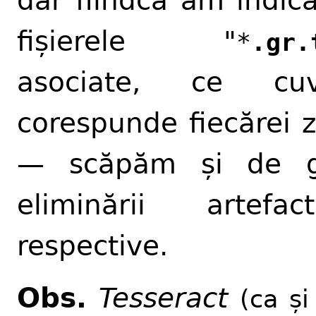
dar fiindcă am indica
fișierele "
*
.gr.
asociate, ce cuv
corespunde fiecărei 
— scăpăm și de gr
eliminării artefact
respective.
Obs.
Tesseract
(ca și