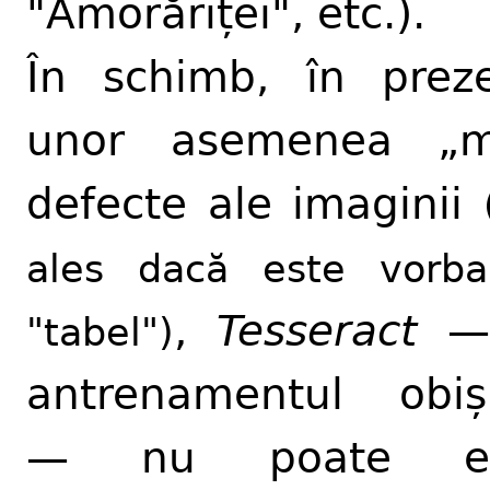
"Amorăriței", etc.).
În schimb, în prez
unor asemenea „mi
defecte ale imaginii
ales dacă este vorb
,
Tesseract
—
"tabel")
antrenamentul obiș
— nu poate ev