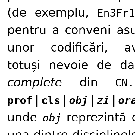
(de exemplu,
En3Fr
pentru a conveni as
unor codificări, 
totuși nevoie de da
complete
din
CN.
|
|
|
|
prof
cls
obj
zi
or
unde
reprezintă 
obj
una dintre disciplinel