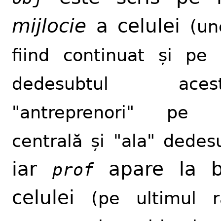
mijlocie
a celulei
(un
fiind continuat și pe l
dedesubtul aceste
"antreprenori" pe l
centrală și "ala" dedes
iar
apare la b
prof
celulei
(pe ultimul r