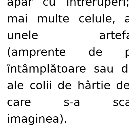
apar cu întreruperi
mai multe celule, 
unele artefa
(amprente de p
întâmplătoare sau d
ale colii de hârtie d
care s-a sca
imaginea).