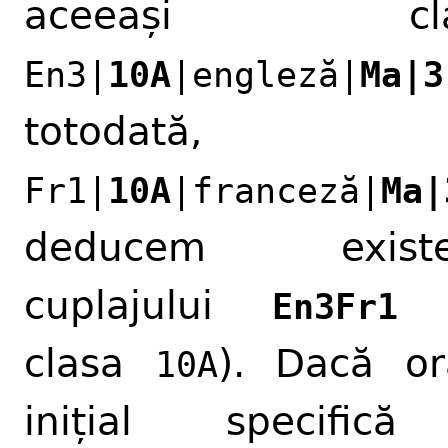
aceeași cla
En3|
10A
|engleză|
Ma|3
totodată,
Fr1|
10A
|franceză|
Ma|
deducem existe
cuplajului
(
En3Fr1
clasa
). Dacă or
10A
inițial specifică