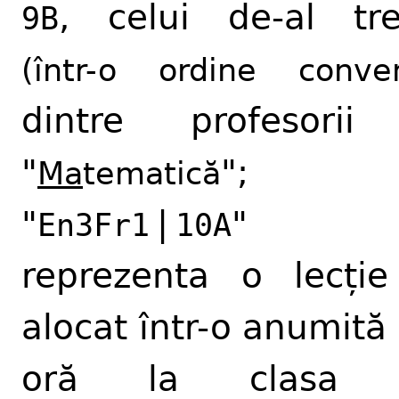
, celui de-al tre
9B
(într-o ordine conven
dintre profesorii
"
"; i
Ma
tematică
"
|
" 
En3Fr1
10A
reprezenta o lecți
alocat într-o anumită z
oră la clas