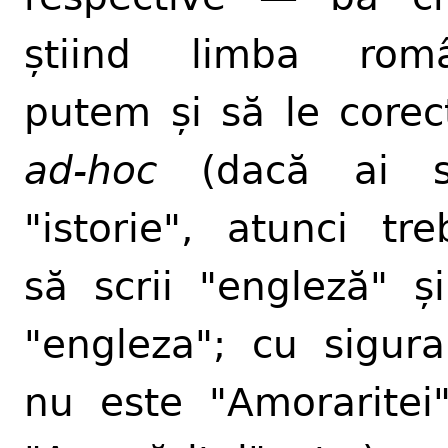
știind limba româ
putem și să le core
ad-hoc
(dacă ai sc
"istorie", atunci tre
să scrii "engleză" ș
"engleza"; cu sigura
nu este "Amoraritei"