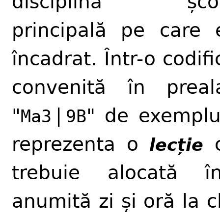
disciplina școl
principală pe care 
încadrat. Într-o codifi
convenită în preala
"
|
" de exemplu
Ma3
9B
reprezenta o
c
lecție
trebuie alocată în
anumită zi și oră la c