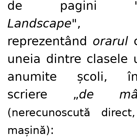
de pagini 
Landscape
",
reprezentând
orarul
c
uneia dintre clasele 
anumite școli, în
scriere „
de mâ
(nerecunoscută direct
:
mașină)