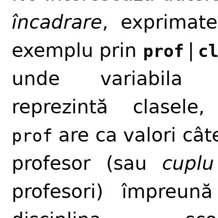
încadrare
, exprimat
exemplu prin
|
prof
c
unde variabil
reprezintă clasele,
are ca valori cât
prof
profesor (sau
cuplu
profesori) împreun