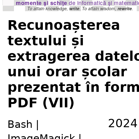
momente şi schiţe
de informatică şi matemati
To attain knowledge,
write
. To attain wisdom,
rewrite
.
Recunoașterea
textului și
extragerea datel
unui orar școlar
prezentat în for
PDF (VII)
2024
Bash |
ImageMagick |