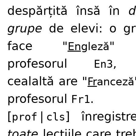
despărțită însă în
d
grupe
de elevi: o g
face "
" 
En
gleză
profesorul
, 
En3
cealaltă are "
Fr
anceză
profesorul
.
Fr1
[
|
] înregistr
prof
cls
toate
lecțiile care tre