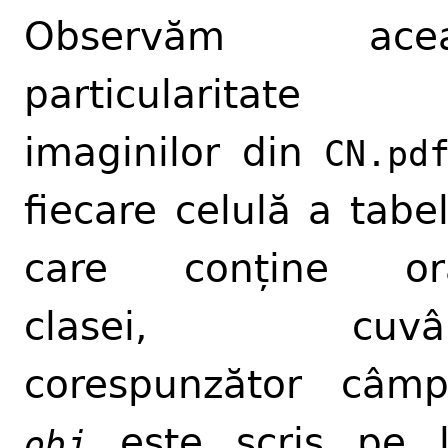
Observăm acea
particularitat
imaginilor din
CN.pd
fiecare celulă a tabel
care conține ora
clasei, cuvân
corespunzător câmp
este scris pe l
obj