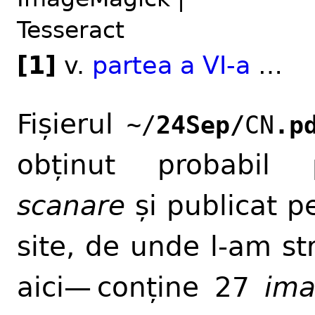
Tesseract
[1]
v.
partea a VI-a
…
Fișierul
~/
24Sep/
CN
.p
obținut probabil 
scanare
și publicat p
site, de unde l-am st
aici— conține 27
ima