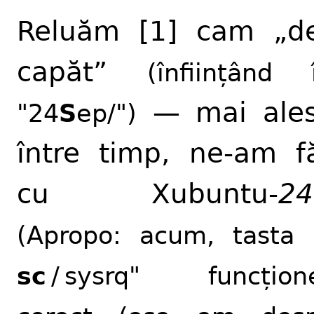
Reluăm [1] cam „d
capăt”
(înființând î
— mai ales
"24
S
ep/")
între timp, ne-am f
cu Xubuntu-
24
(Apropo: acum, tasta 
sc
/ sysrq" funcțion