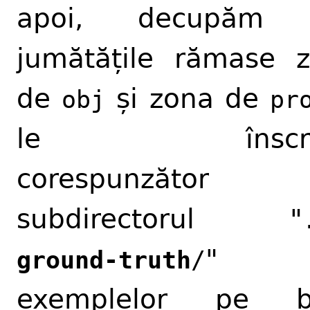
apoi, decupăm 
jumătățile rămase 
de
și zona de
obj
pr
le înscri
corespunzător
subdirectorul "
" 
ground-truth
/
exemplelor pe b