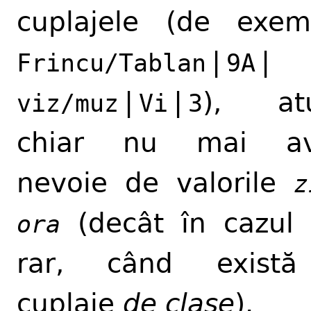
cuplajele (de exem
|
|
Frincu/Tablan
9A
|
|
), atu
viz/muz
Vi
3
chiar nu mai a
nevoie de valorile
z
(decât în cazul
ora
rar, când există
cuplaje
de clase
).