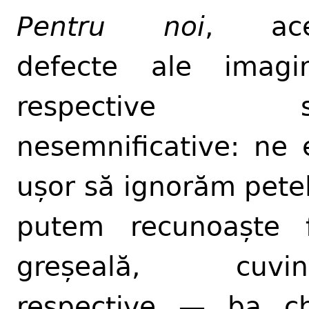
Pentru noi
, ace
defecte ale imagin
respective s
nesemnificative: ne 
ușor să ignorăm petel
putem recunoaște 
greșeală, cuvint
respective — ba ch