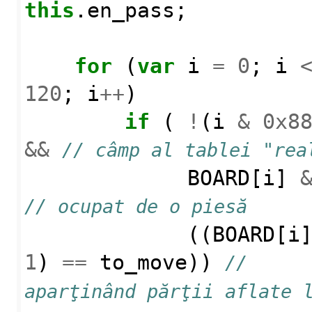
this
.
en_pass
;
for
(
var
i
=
0
;
i
120
;
i
++
)
if
(
!
(
i
&
0x8
&&
// câmp al tablei "rea
BOARD
[
i
]
// ocupat de o piesă 
((
BOARD
[
i
1
)
==
to_move
))
// 
aparţinând părţii aflate l