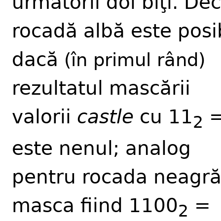
următorii doi biţi. Dec
rocadă albă este posi
dacă
(în primul rând)
rezultatul mascării
valorii
castle
cu 11
=
2
este nenul; analog
pentru rocada neagră
masca fiind 1100
=
2