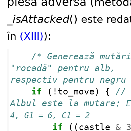
piesă adversă
(metod
_
isAttacked
()
este reda
:
în
(XIII)
)
/* Generează mutări
"rocadă" pentru alb, 
respectiv pentru negru
if
(
!
to_move
)
{
// 
Albul este la mutare;
E
4, G1 = 6, C1 = 2
if
((
castle
&