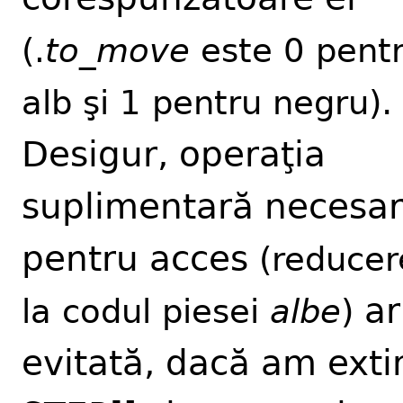
(.
to_move
este 0 pent
.
alb şi 1 pentru negru)
Desigur, operaţia
suplimentară necesa
pentru acces
(reducer
ar 
la codul piesei
albe
)
evitată, dacă am ext