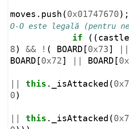
moves
.
push
(
0x01747670
)
O-O este legală (pentru n
if
((
castl
8
)
&&
!
(
BOARD
[
0x73
]
|
BOARD
[
0x72
]
||
BOARD
[
0
||
this
.
_isAttacked
(
0x
0
)
||
this
.
_isAttacked
(
0x