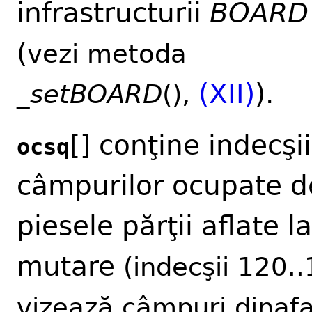
infrastructurii
BOARD
(
vezi metoda
,
(XII)
).
_
setBOARD
()
[] conţine indecşii
ocsq
câmpurilor ocupate d
piesele părţii aflate la
mutare
(indecşii 120.
vizează câmpuri dinaf