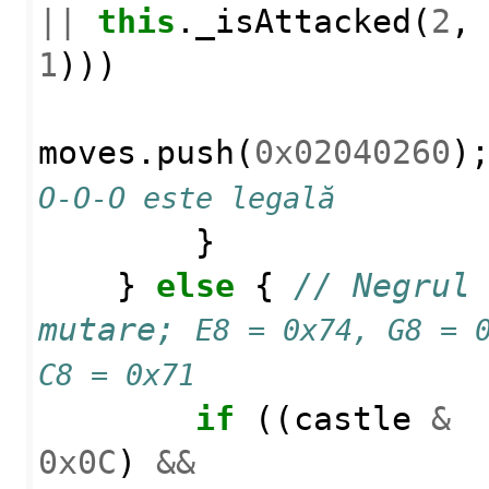
||
this
.
_isAttacked
(
2
,
1
)))
moves
.
push
(
0x02040260
)
O-O-O este legală
}
}
else
{
// Negrul 
mutare;
E8 = 0x74, G8 = 0
C8 = 0x71
if
((
castle
&
0x0C
)
&&