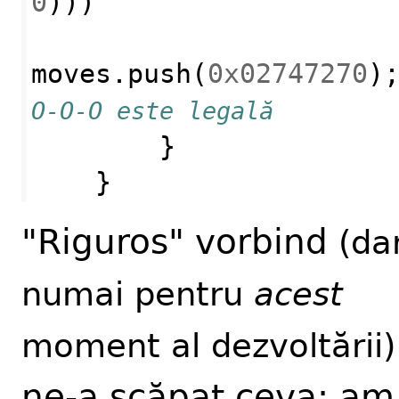
0
)))
moves
.
push
(
0x02747270
)
O-O-O este legală
}
}
"Riguros" vorbind
(da
numai pentru
acest
moment al dezvoltării)
ne-a scăpat ceva: am