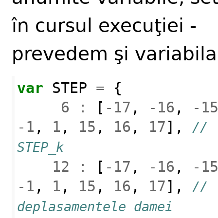
în cursul execuţiei -
prevedem şi variabila
var
STEP
=
{
6
:
[
-
17
,
-
16
,
-
1
-
1
,
1
,
15
,
16
,
17
],
// 
STEP_k
12
:
[
-
17
,
-
16
,
-
1
-
1
,
1
,
15
,
16
,
17
],
// 
deplasamentele damei