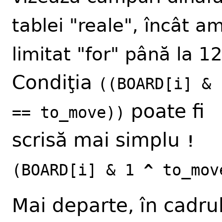
tablei "reale", încât a
limitat "for" până la 1
Condiţia
((BOARD[i] & 
poate fi
== to_move))
scrisă mai simplu
!
(BOARD[i] & 1
^
to_mov
Mai departe, în cadru