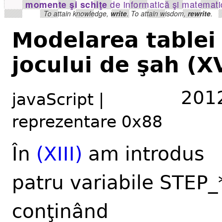
momente şi schiţe
de informatică şi matemati
To attain knowledge,
write
. To attain wisdom,
rewrite
.
Modelarea tablei 
jocului de şah (X
2012
javaScript |
reprezentare 0x88
În
(XIII)
am introdus
patru variabile STEP_
conţinând