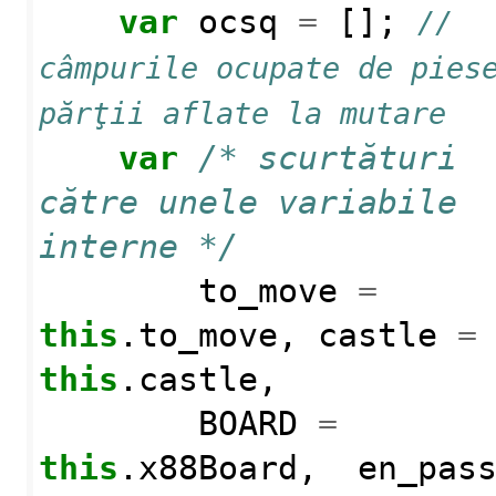
var
ocsq
=
[];
// 
câmpurile ocupate de piese
părţii aflate la mutare
var
/* scurtături 
către unele variabile 
interne */
to_move
=
this
.
to_move
,
castle
=
this
.
castle
,
BOARD
=
this
.
x88Board
,
en_pas