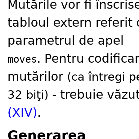
Mutările vor fi înscris
tabloul extern referit
parametrul de apel
. Pentru codifica
moves
mutărilor
(ca întregi p
- trebuie văzu
32 biţi)
(XIV)
.
Generarea