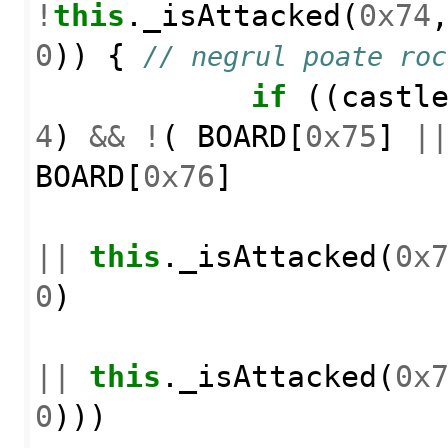
!
this
.
_isAttacked
(
0x74
0
))
{
// negrul poate roc
if
((
castl
4
)
&&
!
(
BOARD
[
0x75
]
|
BOARD
[
0x76
]
||
this
.
_isAttacked
(
0x
0
)
||
this
.
_isAttacked
(
0x
0
)))