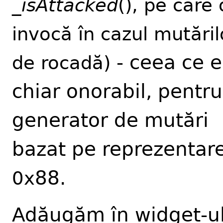
_
isAttacked
(), pe care 
invocă în cazul mutăril
- ceea ce e
de rocadă)
chiar onorabil, pentr
generator de mutări
bazat pe reprezentar
88.
0x
Adăugăm în widget-u