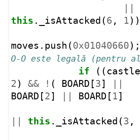
||
this
.
_isAttacked
(
6
,
1
)
moves
.
push
(
0x01040660
)
O-O este legală (pentru a
if
((
castl
2
)
&&
!
(
BOARD
[
3
]
||
BOARD
[
2
]
||
BOARD
[
1
]
||
this
.
_isAttacked
(
3
,