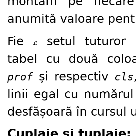
montăm pe fiecare
anumită valoare pen
Fie
setul tuturor l
L
L
tabel cu două coloa
și respectiv
prof
cls
linii egal cu număru
desfășoară în cursul 
Cuplaje și tuplaje; 