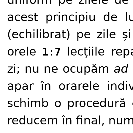
acest principiu de 
(echilibrat) pe zile ș
orele
lecțiile rep
1
:
7
zi; nu ne ocupăm
ad
apar în orarele indi
schimb o procedură 
reducem în final, numă