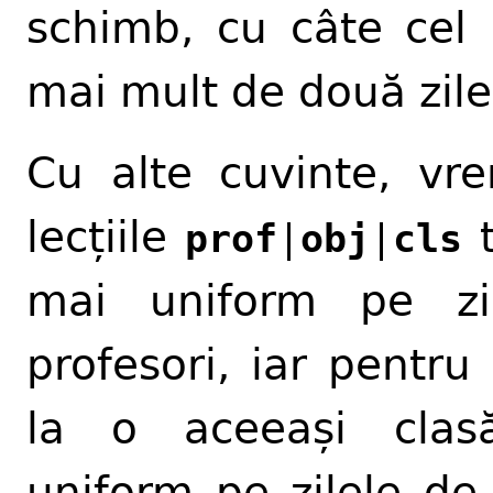
schimb, cu câte cel 
mai mult de două zile,
Cu alte cuvinte, v
lecțiile
t
prof
|
obj
|
cls
mai uniform pe zi
profesori, iar pentru 
la o aceeași clasă
uniform pe zilele de 