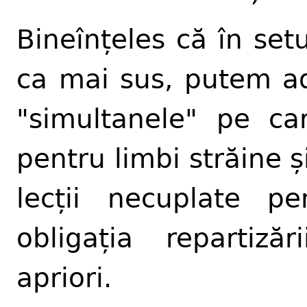
Bineînțeles că în setu
ca mai sus, putem ad
"simultanele" pe c
pentru limbi străine 
lecții necuplate p
obligația repartiză
apriori.