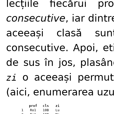
lecțiile fiecărui p
consecutive
, iar dint
aceeași clasă sun
consecutive. Apoi, et
de sus în jos, plasâ
o aceeași permut
zi
(aici, enumerarea uzua
prof
cls
zi
1
Ro1
10B
Lu