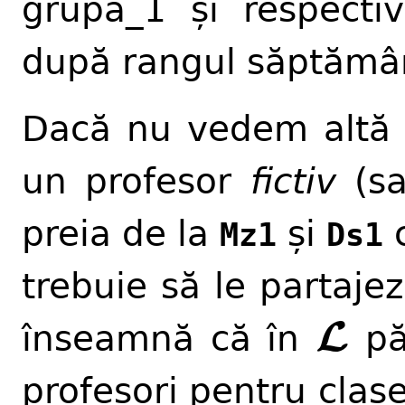
grupa_1 și respectiv
după rangul săptămân
Dacă nu vedem altă p
un profesor
fictiv
(s
preia de la
și
c
Mz1
Ds1
trebuie să le partaje
L
L
înseamnă că în
păs
profesori pentru clase