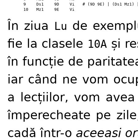
9
Ds1
9D
Vi
# (9D 9E) | (Ds1 Mz1) 
10
Mz1
9E
Vi
În ziua
de exempl
Lu
fie la clasele
și r
10A
în funcție de paritat
iar când ne vom ocu
a lecțiilor, vom avea 
împerecheate pe zile
cadă într-o
aceeași o