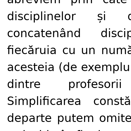
disciplinelor și 
concatenând disc
fiecăruia cu un numă
acesteia (de exempl
dintre profeso
Simplificarea cons
departe putem omite