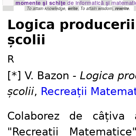
momente şi schiţe
de informatică şi matemati
To attain knowledge,
write
. To attain wisdom,
rewrite
.
Logica producerii
școlii
R
[*] V. Bazon -
Logica pro
școlii
,
Recreații Matema
Colaborez de câțiva 
"Recreații Matematice