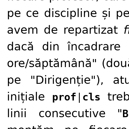
pe ce discipline și p
avem de repartizat
f
dacă din încadrare
ore/săptămână" (două
pe "Dirigenție"), at
inițiale
treb
prof
|
cls
linii consecutive "
B