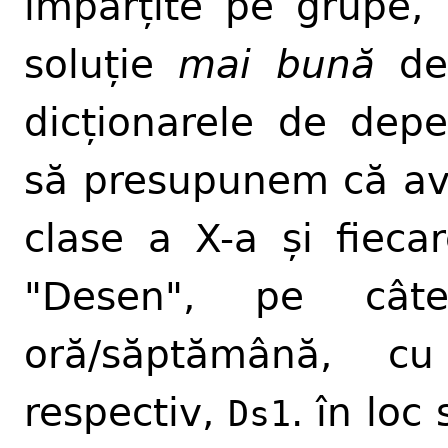
împărțite pe grupe,
soluție
mai bună
dec
dicționarele de dep
să presupunem că ave
clase a X-a și fieca
"Desen", pe câ
oră/săptămână, c
respectiv,
. în loc
Ds1