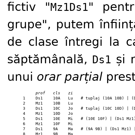
fictiv "
" pentr
Mz1Ds1
grupe", putem înfiin
de clase întregi la c
săptămânală,
și 
Ds1
unui
orar parțial
prest
prof
cls
zi
1
Ds1
10A
Lu
# tuplaj (10A 10B) | (
2
Mz1
10B
Lu
3
Ds1
10C
Jo
# tuplaj (10C 10D) | (
4
Mz1
10D
Jo
5
Ds1
10E
Mi
# (10E 10F) | (Ds1 Mz1
6
Mz1
10F
Mi
7
Ds1
9A
Ma
# (9A 9B) | (Ds1 Mz1) 
8
Mz1
9B
Ma