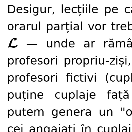
Desigur, lecțiile pe 
orarul parțial vor tr
L
L
— unde ar rămâne 
profesori propriu-ziș
profesori fictivi (cu
puține cuplaje față 
putem genera un "or
cei angajați în cupla