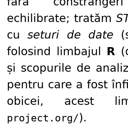
fără constrânger
echilibrate; tratăm
S
cu
seturi de date
(s
folosind limbajul
R
(d
și scopurile de analiz
pentru care a fost înfi
obicei, acest l
).
project.org/