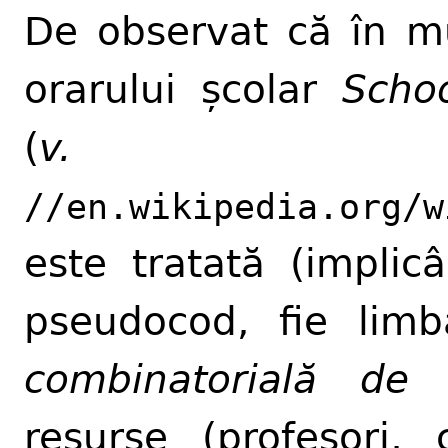
De observat că în mu
orarului școlar
Scho
(
v.
//en.wikipedia.org/w
este tratată (implic
pseudocod, fie lim
combinatorială de 
resurse (profesori, 