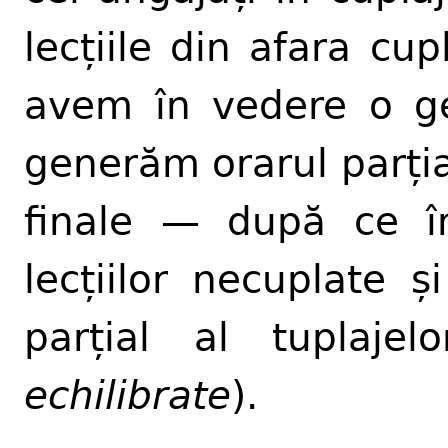
lecțiile din afara cup
avem în vedere o g
generăm orarul parțial
finale — după ce î
lecțiilor necuplate 
parțial al tuplaje
echilibrate
).