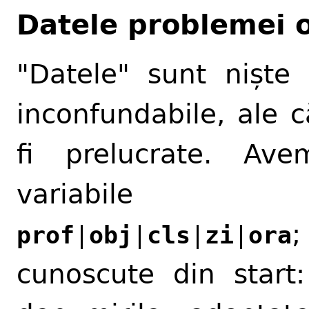
Datele problemei o
"Datele" sunt niște e
inconfundabile, ale 
fi prelucrate. Av
variabile i
;
prof
|
obj
|
cls
|
zi
|
ora
cunoscute din start: