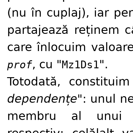
(nu în cuplaj), iar pe
partajează reținem c
care înlocuim valoar
, cu "
".
prof
Mz1Ds1
Totodată, constitui
dependențe
": unul n
membru al unui c