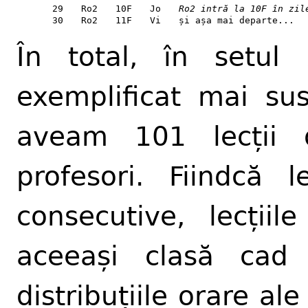
29
Ro2
10F
Jo
Ro2 intră la 10F în zil
30
Ro2
11F
Vi
și așa mai departe...
În total, în setul
exemplificat mai sus
aveam 101 lecții
profesori. Fiindcă 
consecutive, lecții
aceeași clasă cad
distribuțiile orare ale