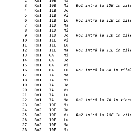
2
Ro1
10B
Ma
3
Ro1
10B
Mi
Ro1
intră la 10B în zil
4
Ro1
11B
Jo
5
Ro1
11B
Vi
6
Ro1
11B
Lu
Ro1 intră la 11B în zil
7
Ro1
11D
Ma
8
Ro1
11D
Mi
9
Ro1
11D
Jo
Ro1 intră la 11D în zil
10
Ro1
11E
Vi
11
Ro1
11E
Lu
12
Ro1
11E
Ma
Ro1 intră la 11E în zil
13
Ro1
6A
Mi
14
Ro1
6A
Jo
15
Ro1
6A
Vi
16
Ro1
6A
Lu
Ro1 intră la 6A în zile
17
Ro1
7A
Ma
18
Ro1
7A
Mi
19
Ro1
7A
Jo
20
Ro1
7A
Vi
21
Ro1
7A
Lu
22
Ro1
7A
Ma
Ro1 intră la 7A în fiec
23
Ro2
10E
Mi
24
Ro2
10E
Jo
25
Ro2
10E
Vi
Ro2
intră la 10E în zil
26
Ro2
10F
Lu
27
Ro2
10F
Ma
28
Ro2
10F
Mi